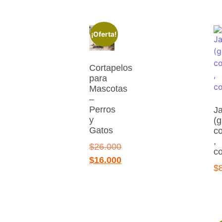
¡Oferta!
Cortapelos
para
Mascotas
–
Perros
J
y
(g
Gatos
c
,
$
26.000
c
$
16.000
$