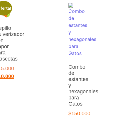
ferta!
pillo
lverizador
on
apor
ara
ascotas
Combo
15.000
de
10.000
estantes
y
hexagonales
para
Gatos
$
150.000