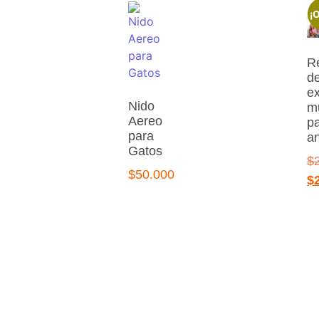
¡O
R
d
e
Nido
mu
Aereo
p
para
a
Gatos
$
$
50.000
$