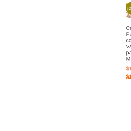
¡O
Ce
Pu
c
V
p
M
$
$