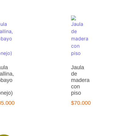
aula
Jaula
allina,
de
obayo
madera
con
onejo)
piso
85.000
$
70.000