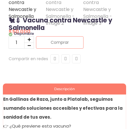
🐔💉 Vacuna contra Newcastle y
Salmonella
$
50.000
Disponible
Comprar
Compartir en redes
Descripción
En Gallinas de Raza, junto a Platalab, seguimos
sumando soluciones accesibles y efectivas para la
sanidad de tus aves.
👉 ¿Qué previene esta vacuna?