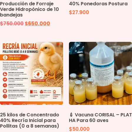
Producción de Forraje
40% Ponedoras Postura
Verde Hidropónico de 10
$
27.900
bandejas
$
750.000
$
650.000
25 kilos de Concentrado
💉 Vacuna CORISAL – PLAT
40% Recría Inicial para
HA Para 60 aves
Pollitas (0 a 8 semanas)
$
50.000